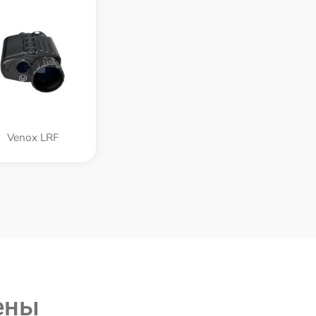
Venox LRF
ены