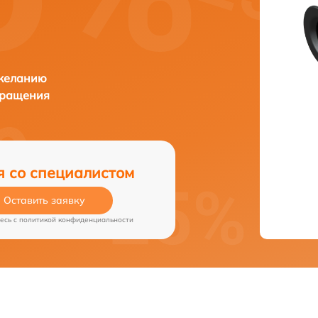
 желанию
бращения
я со специалистом
Оставить заявку
есь c
политикой конфиденциальности