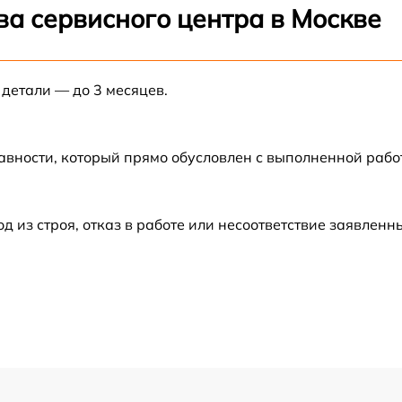
от 60 мин
ва сервисного центра в Москве
от 60 мин
 детали — до 3 месяцев.
от 60 мин
авности, который прямо обусловлен с выполненной раб
от 60 мин
от 60 мин
из строя, отказ в работе или несоответствие заявлен
от 60 мин
от 60 мин
от 60 мин