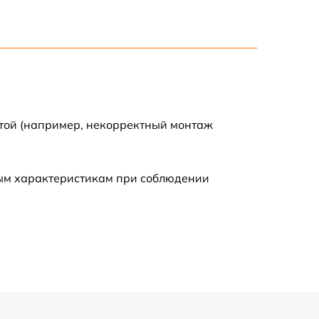
1600 р
900 р
750 р
отой (например, некорректный монтаж
450 р
590 р
ным характеристикам при соблюдении
1200 р
650 р
850 р