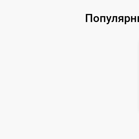
Замена аккумулятора
Популярн
Замена корпуса
Замена дисплея (экрана)
Прошивка (Обновление ПО)
Ремонт платы управления
(восстановление)
Восстановление после попадания влаги
Ремонт Wi-Fi
Ремонт разъема