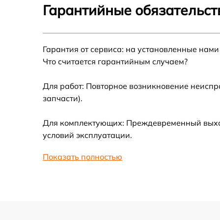
Ремонт датчика синхроимпульсов
Гарантийные обязательст
Калибровка и настройка тепловизора
Гарантия от сервиса: на установленные нами
Ремонт встроенного дальнометра и
Что считается гарантийным случаем?
других устройств
Для работ: Повторное возникновение неиспр
Замена микросхемы логики
запчасти).
Замена ключей управления
Для комплектующих: Преждевременный выход 
условий эксплуатации.
Ремонт цепи питания
Показать полностью
Замена USB порта
Замена процессора