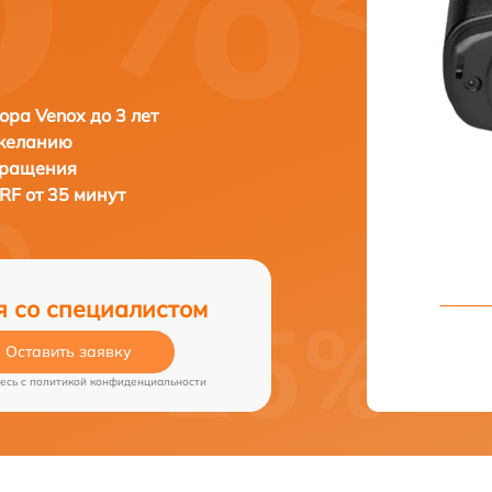
ора Venox до 3 лет
 желанию
бращения
RF от 35 минут
я со специалистом
Оставить заявку
есь c
политикой конфиденциальности