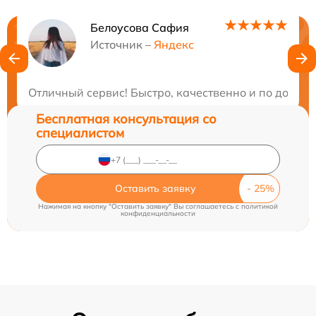
Белоусова Сафия
Нужна консультация?
Источник –
Яндекс
Закажите бесплатную консультацию
Отличный сервис! Быстро, качественно и по доступ
Бесплатная консультация со
специалистом
Оставить заявку
Нажимая на кнопку "Оставить заявку" Вы соглашаетесь c
политикой
конфиденциальности