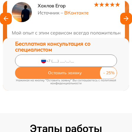
Хохлов Егор
Нужна консультация?
Источник –
ВКонтакте
Закажите бесплатную консультацию
Мой опыт с этим сервисом всегда положительный. 
Бесплатная консультация со
специалистом
Оставить заявку
Нажимая на кнопку "Оставить заявку" Вы соглашаетесь c
политикой
конфиденциальности
Этапы работы