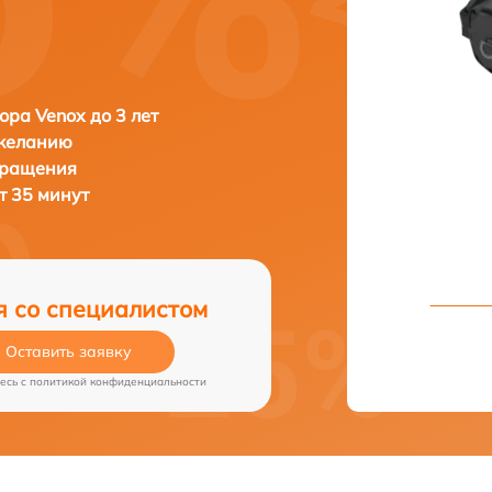
ора Venox до 3 лет
 желанию
бращения
т 35 минут
я со специалистом
Оставить заявку
есь c
политикой конфиденциальности