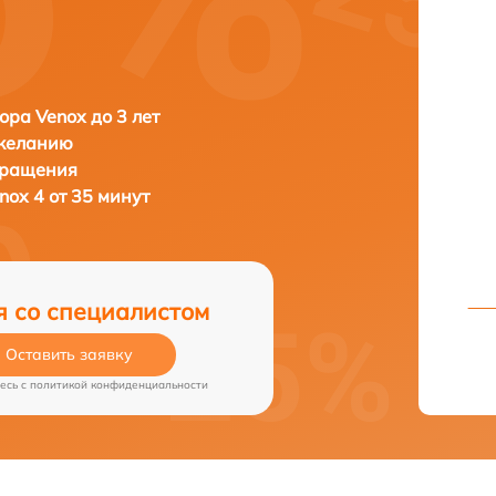
ора Venox до 3 лет
 желанию
бращения
nox 4 от 35 минут
я со специалистом
Оставить заявку
есь c
политикой конфиденциальности