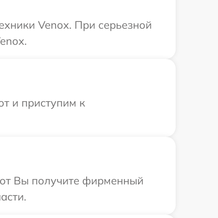
ехники Venox. При серьезной
enox.
от и приступим к
абот Вы получите фирменный
асти.