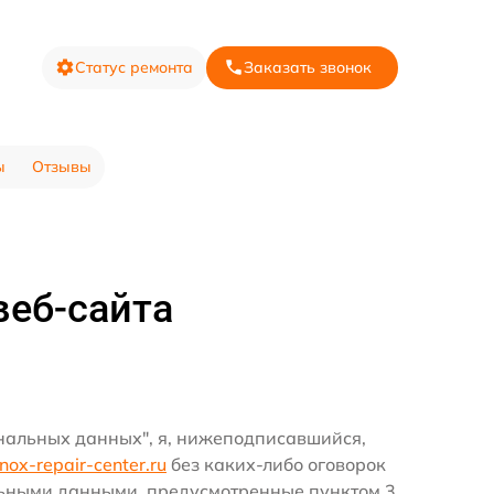
Статус ремонта
Заказать звонок
ы
Отзывы
веб-сайта
ональных данных", я, нижеподписавшийся,
enox-repair-center.ru
без каких-либо оговорок
льными данными, предусмотренные пунктом 3